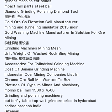
grinder machine for solids
mpact mill parts steel ball
Diamond Grinding Polishing Diamond Tool
磨粉机 行业标准
Gold Ore Cs Flotation Cell Manufacturer
mining and tunneling simulator 2015 indir
Gold Washing Machine Manufacturer In Solution For Ore
Mining
微硅粉增密设备
Grinding Machines Mining Mesh
Unit Weight Of Washed Rock Binq Mining
用粉碎的建筑垃圾抹墙
Accessorize For Cylindrical Grinding Machine
Cost Of Banana Grinding Machine
Indonesian Coal Mining Companies List In
Chrome Ore Ball Mill Wanted To Buy
Pictures Of Gypsum Mines And Machinery
molino ball mill 1500 x 4500
Grinding and polishing machinery
butterfly table top wet grinders price in hyderabad
andhra pradesh india
Sitemap