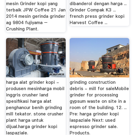
mesin Grinder kopi yang
dibanderol dengan harga ...
terbaik JPW Coffee 21 Jan
Grinder Compak K3 ...
2014 mesin gerinda grinder
french press grinder kopi
ag 9804 fujiyama –
Harvest Coffee ...
Crushing Plant.
harga alat grinder kopi -
grinding construction
produsen mesinharga mobil
debris - mill for saleMobile
inggris crusher land
grinder for processing
spesifikasi harga alat
gypsum waste on site in a
penghancur benih grinding
room of the building. 12. ...
mill tekator. stone crusher
Pre: harga grinder kopi
plant harga untuk
laspaziale Next: used
dijual.harga grinder kopi
espresso grinder sale.
laspaziale.
Products.