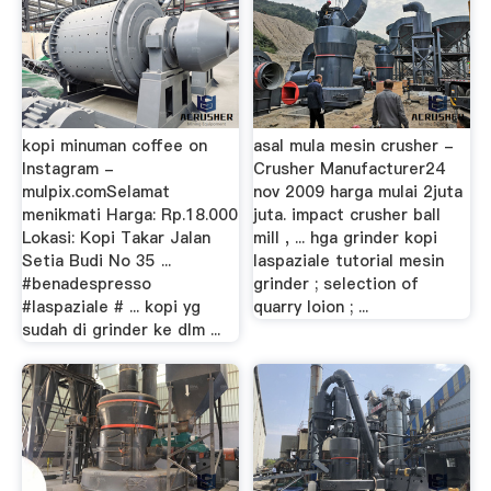
kopi minuman coffee on
asal mula mesin crusher -
Instagram -
Crusher Manufacturer24
mulpix.comSelamat
nov 2009 harga mulai 2juta
menikmati Harga: Rp.18.000
juta. impact crusher ball
Lokasi: Kopi Takar Jalan
mill , ... hga grinder kopi
Setia Budi No 35 ...
laspaziale tutorial mesin
#benadespresso
grinder ; selection of
#laspaziale # ... kopi yg
quarry loion ; ...
sudah di grinder ke dlm ...