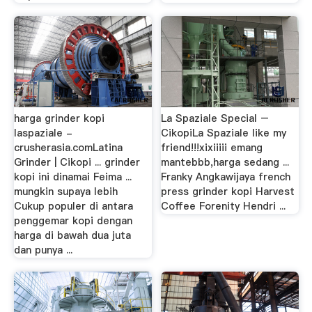
harga grinder kopi
La Spaziale Special –
laspaziale -
CikopiLa Spaziale like my
crusherasia.comLatina
friend!!!xixiiiii emang
Grinder | Cikopi ... grinder
mantebbb,harga sedang ...
kopi ini dinamai Feima ...
Franky Angkawijaya french
mungkin supaya lebih
press grinder kopi Harvest
Cukup populer di antara
Coffee Forenity Hendri ...
penggemar kopi dengan
harga di bawah dua juta
dan punya ...