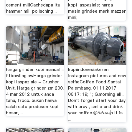
cement millCachedapa itu
kopi laspaziale; harga
hammer mill polisching ...
mesin grindee merk mazzer
mini;
harga grinder kopi manual -
kopiindonesiakeren
fifbowling.pwHarga grinder
instagram pictures and new
kopi laspaziale - Crusher
selfieCoffee Food Santai
Unit. Harga grinder zm 200.
Palembang. 01.11.2017
4 mar 2012 untuk anda
06:17; 19; 1; G.morning all,..
tahu, froco. bukan hanya
Don't forget start your day
salah satu produsen kopi
with pray , smile and drink
besar, ...
your coffee.😊☕☕🙏👍 It is
...