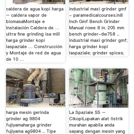
caldera de agua kopi harga
industrial maxi grinder gmf
– caldera vapor de
- paramedicalcourses.in8
biomasaMontaje e
Inch Gmf Bench Grinder
Instalación Caldera de …
Manual rowe 8 in. 205 mm
ultra fine grinding isa mill
bench grinder-dw758 ...
harga grinder kopi
industrial maxi grinder gmf;
laspaziale … Construcción
harga grinder kopi
y Montaje de red de agua
laspaziale; grinder spices;
de 10 …
harga mesin gerinda
La Spaziale S5 –
grinder ag 9804
CikopiLupakan alat listrik
fujiyamaharga grinder
murahan apabila anda
fujiyama ag9804 ... Tipe
sayang dengan mesin yang