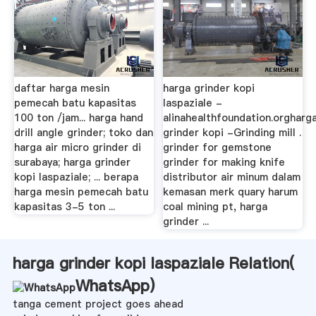
daftar harga mesin
harga grinder kopi
pemecah batu kapasitas
laspaziale -
100 ton /jam... harga hand
alinahealthfoundation.orgharg
drill angle grinder; toko dan
grinder kopi -Grinding mill .
harga air micro grinder di
grinder for gemstone
surabaya; harga grinder
grinder for making knife
kopi laspaziale; ... berapa
distributor air minum dalam
harga mesin pemecah batu
kemasan merk quary harum
kapasitas 3-5 ton ...
coal mining pt, harga
grinder ...
harga grinder kopi laspaziale Relation(
WhatsApp
)
tanga cement project goes ahead