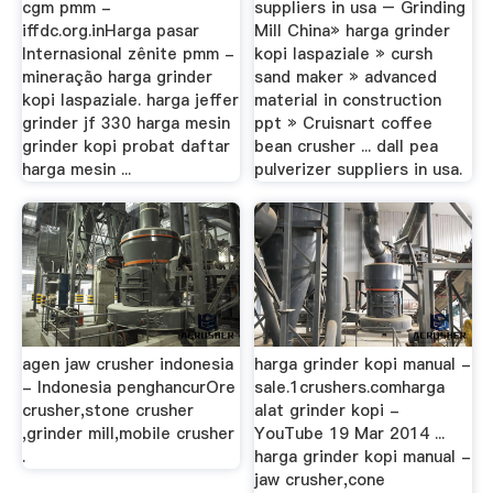
cgm pmm -
suppliers in usa – Grinding
iffdc.org.inHarga pasar
Mill China» harga grinder
Internasional zênite pmm -
kopi laspaziale » cursh
mineração harga grinder
sand maker » advanced
kopi laspaziale. harga jeffer
material in construction
grinder jf 330 harga mesin
ppt » Cruisnart coffee
grinder kopi probat daftar
bean crusher ... dall pea
harga mesin ...
pulverizer suppliers in usa.
agen jaw crusher indonesia
harga grinder kopi manual -
- Indonesia penghancurOre
sale.1crushers.comharga
crusher,stone crusher
alat grinder kopi -
,grinder mill,mobile crusher
YouTube 19 Mar 2014 ...
.
harga grinder kopi manual -
jaw crusher,cone