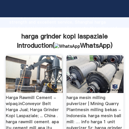
harga grinder kopi laspaziale manufacturer Grasping
strong production capability, advanced research
strength and excellent service, Shanghai harga
grinder kopi laspaziale supplier create the value and
bring values to all of customers.
harga grinder kopi laspaziale
Introduction(
WhatsApp
)
Harga Rawmill Cement -
harga mesin milling
wipaq.inConveyor Belt
pulverizer | Mining Quarry
Harga Jual; Harga Grinder
Plantmesin milling bekas -
Kopi Laspaziale; ... China .
Indonesia. harga mesin ball
harga rawmill cement. apa
mill: … info harga 1 unit
itu cement mill apa itu
pulverizer 5r; harga grinder