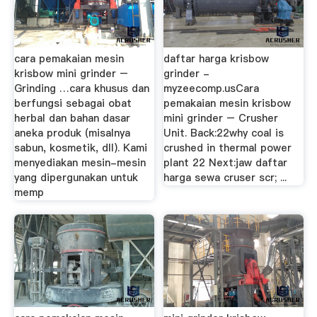
cara pemakaian mesin
daftar harga krisbow
krisbow mini grinder –
grinder -
Grinding …cara khusus dan
myzeecomp.usCara
berfungsi sebagai obat
pemakaian mesin krisbow
herbal dan bahan dasar
mini grinder – Crusher
aneka produk (misalnya
Unit. Back:22why coal is
sabun, kosmetik, dll). Kami
crushed in thermal power
menyediakan mesin-mesin
plant 22 Next:jaw daftar
yang dipergunakan untuk
harga sewa cruser scr; ...
memp