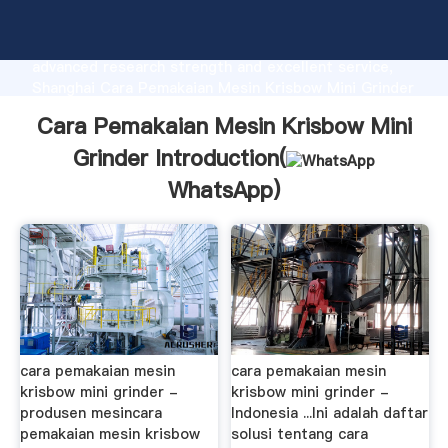
Cara Pemakaian Mesin Krisbow Mini Grinder
manufacturer Grasping strong production capability,
advanced research strength and excellent service,
Shanghai Cara Pemakaian Mesin Krisbow Mini Grinder
supplier create the value and bring values to all of
Cara Pemakaian Mesin Krisbow Mini
customers.
Grinder Introduction(
WhatsApp
)
cara pemakaian mesin
cara pemakaian mesin
krisbow mini grinder -
krisbow mini grinder -
produsen mesincara
Indonesia ...Ini adalah daftar
pemakaian mesin krisbow
solusi tentang cara