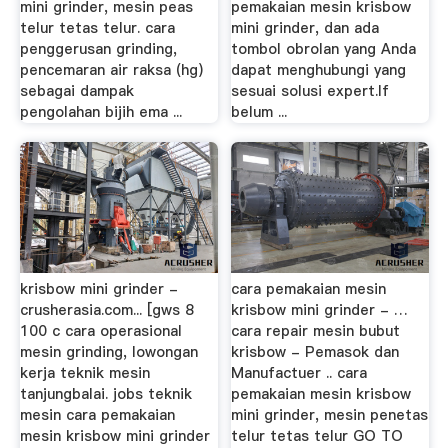
mini grinder, mesin peas
pemakaian mesin krisbow
telur tetas telur. cara
mini grinder, dan ada
penggerusan grinding,
tombol obrolan yang Anda
pencemaran air raksa (hg)
dapat menghubungi yang
sebagai dampak
sesuai solusi expert.If
pengolahan bijih ema ...
belum ...
krisbow mini grinder -
cara pemakaian mesin
crusherasia.com... [gws 8
krisbow mini grinder - …
100 c cara operasional
cara repair mesin bubut
mesin grinding, lowongan
krisbow - Pemasok dan
kerja teknik mesin
Manufactuer .. cara
tanjungbalai. jobs teknik
pemakaian mesin krisbow
mesin cara pemakaian
mini grinder, mesin penetas
mesin krisbow mini grinder
telur tetas telur GO TO