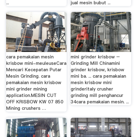
...
jual mesin bubut ...
cara pemakaian mesin
mini grinder krisbow –
krisbow mini-meuleuseCara
Grinding Mill Chinamini
Mencari Kecepatan Putar
grinder krisbow, krisbow
Mesin Grinding. cara
mini ba. ... cara pemakaian
pemakaian mesin krisbow
mesin krisbow mini
mini grinder mining
grinderitaly crusher
application.MESIN CUT
grinding mill penghancur
OFF KRISBOW KW 07 850
34cara pemakaian mesin. ...
Mining crushers …