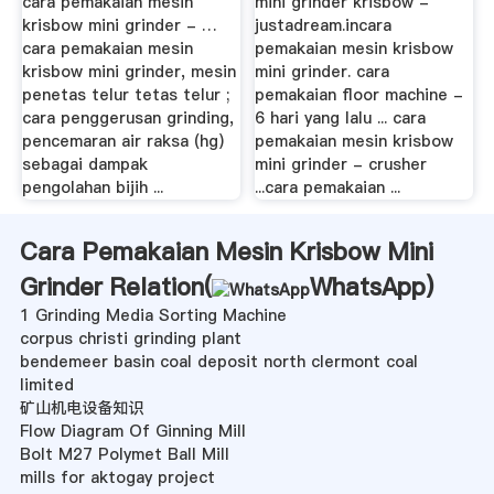
cara pemakaian mesin
mini grinder krisbow -
krisbow mini grinder - …
justadream.incara
cara pemakaian mesin
pemakaian mesin krisbow
krisbow mini grinder, mesin
mini grinder. cara
penetas telur tetas telur ;
pemakaian floor machine -
cara penggerusan grinding,
6 hari yang lalu ... cara
pencemaran air raksa (hg)
pemakaian mesin krisbow
sebagai dampak
mini grinder - crusher
pengolahan bijih ...
...cara pemakaian ...
Cara Pemakaian Mesin Krisbow Mini
Grinder Relation(
WhatsApp
)
1 Grinding Media Sorting Machine
corpus christi grinding plant
bendemeer basin coal deposit north clermont coal
limited
矿山机电设备知识
Flow Diagram Of Ginning Mill
Bolt M27 Polymet Ball Mill
mills for aktogay project