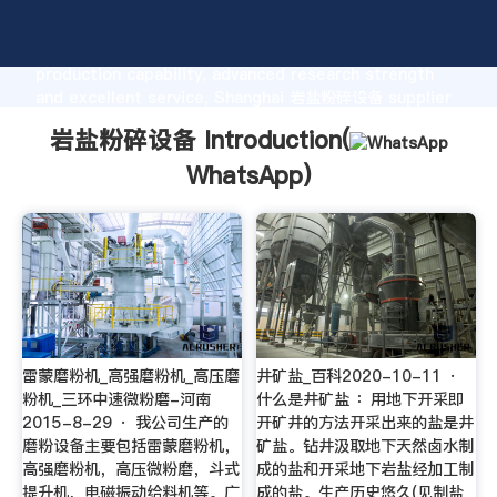
岩盐粉碎设备 manufacturer Grasping strong
production capability, advanced research strength
and excellent service, Shanghai 岩盐粉碎设备 supplier
create the value and bring values to all of customers.
岩盐粉碎设备 Introduction(
WhatsApp
)
雷蒙磨粉机_高强磨粉机_高压磨
井矿盐_百科2020-10-11 ·
粉机_三环中速微粉磨-河南
什么是井矿盐 ：用地下开采即
2015-8-29 · 我公司生产的
开矿井的方法开采出来的盐是井
磨粉设备主要包括雷蒙磨粉机，
矿盐。钻井汲取地下天然卤水制
高强磨粉机，高压微粉磨，斗式
成的盐和开采地下岩盐经加工制
提升机，电磁振动给料机等。广
成的盐。生产历史悠久(见制盐