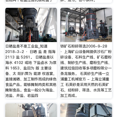
日晒盐是不是工业盐_知道
铁矿石粉碎筛选2006-9-28
2018-3-2 · 日晒 盐 是 指海
· 上海矿山设备网提供沙石厂粉
2113 盐 5261。 日晒盐是以
碎设备、石料生产线、矿石磨粉
海水 4102 或地 下盐卤水 为原
线、制砂生产线、磨粉生产线、
料 1653、盐田为 版 主要设
建筑垃圾回收等多项磨粉筛分一
备、太 阳扒弊为 能源 权首宴，
条龙服务。 石英砂生产线—立
直接滩晒、加工制作而成的绿色
浦重工机械官方 - 上海立浦重
食盐产品。能够腌制肉类和其他
工 石英砂是采用天然的石英矿
腌制食品。食盐一般分为海盐、
石，经粉碎、筛选、水洗等工艺
池盐、井盐、岩盐四
加工而成。