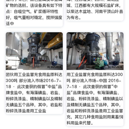
矿物的选别。该设备具有如下特
城、江西都有大规模石盐矿床，
点：自吸空气，矿浆循环特性
以柴达木盆地、河南平顶山叶县
好，吸气量相对稳定，搅拌强度
为有名。
适中
团伙用工业盐冒充食用盐原料达
用工业盐冒充食用盐原料达300
300吨 部分流入市场2016-7-
吨 部分流入市场-中国 2016-
18 · 此次查获的假冒“中盐”品
7-18 · 此次查获的假冒“中
牌食盐中，有海藻碘盐、岩盐、
盐”品牌食盐中，有海藻碘盐、
粉碎洗涤盐、精制碘盐以及精制
岩盐、粉碎洗涤盐、精制碘盐以
无碘盐五个品种，其中，岩盐和
及精制无碘盐五个品种，其中，
粉碎洗涤盐是用工业盐
岩盐和粉碎洗涤盐是用工业盐冒
充，其它几种食用盐则用禽畜饲
料用盐来代替。