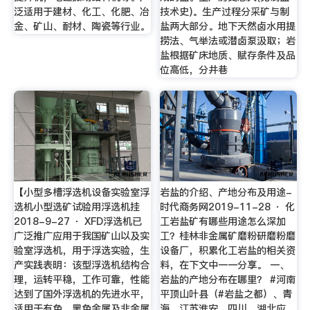
泛适用于建材、化工、化肥、冶
技术史)。生产过程分采矿与制
金、矿山、耐材、陶瓷等行业。
盐两大部分。地下天然卤水用提
捞法、气举法或潜卤泵汲取；岩
盐根据矿床地质、赋存条件及品
位高低，分井巷
【小型多槽浮选机设备实验室浮
岩盐的介绍、产地分布及用途-
选机小型选矿试验用浮选机挂
时代商务网2019-11-28 · 化
2018-9-27 · XFD浮选机已
工岩盐矿有哪些用途怎么深加
广泛推广应用于我国矿山以及实
工？桂林非金属矿磨粉研磨粉磨
验室浮选机，用于浮选实验，生
设备厂，积累化工岩盐的相关资
产实践表明：该型浮选机结构合
料，在下文中一一分享。 一、
理，运转平稳，工作可靠，性能
岩盐的产地分布在哪里？ #河南
达到了国外浮选机的先进水平，
平顶山叶县（#岩盐之都）、青
适用于有色、黑色金属及非金属
海、江苏淮安、四川、湖北应