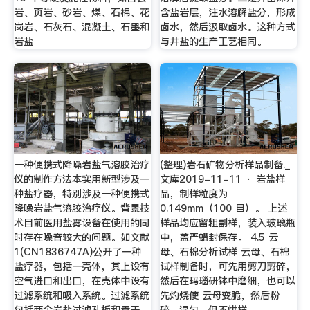
岩、页岩、砂岩、煤、石棉、花
含盐岩层，注水溶解盐分，形成
岗岩、石灰石、混凝土、石墨和
卤水，然后汲取卤水。这种方式
岩盐
与井盐的生产工艺相同。
一种便携式降噪岩盐气溶胶治疗
(整理)岩石矿物分析样品制备._
仪的制作方法本实用新型涉及一
文库2019-11-11 · 岩盐样
种盐疗器，特别涉及一种便携式
品，制样粒度为
降噪岩盐气溶胶治疗仪。背景技
0.149mm（100 目）。 上述
术目前医用盐雾设备在使用的同
样品均应留粗副样，装入玻璃瓶
时存在噪音较大的问题。如文献
中，盖严蜡封保存。 4.5 云
1(CN1836747A)公开了一种
母、石棉分析试样 云母、石棉
盐疗器，包括一壳体，其上设有
试样制备时，可先用剪刀剪碎，
空气进口和出口，在壳体中设有
然后在玛瑙研钵中磨细，也可以
过滤系统和吸入系统。过滤系统
先灼烧使 云母变脆，然后粉
包括两个岩盐过滤孔板和置于
碎、混匀，但不烘样。