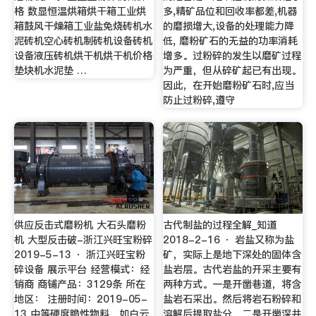
格 数显恒温烘箱烘干箱工业烘
多,精矿品位和回收率都差,机器
箱鼓风干燥箱工业盐免烧砖机水
的磨损增大,设备的处理能力降
泥砖机空心砖机制砖机设备砖机
低, 磨粉矿石的无益的功率消耗
设备液压砖机烘干机烘干机价格
增多。过粉碎的发生以磨矿过程
垫块机水泥垫 …
为严重，但从碎矿起已有出现。
因此，在开始磨粉矿石时,应当
防止过粉碎,遵守
供应反击式磨粉机 大石头磨粉
古代制盐的过程全解_知道
机 大型反击破-浙江兴旺宝粉碎
2018-2-16 · 岩盐又称为盐
2019-5-13 · 浙江兴旺宝粉
矿，实际上是地下深处的固体含
碎设备 展示平台 经营模式：经
盐岩层。古代岩盐的开采主要有
销商 商铺产品：3129条 所在
两种方式。一是开凿巷道，将含
地区： 注册时间：2019-05-
盐岩石采出。然后将岩石粉碎和
13 中等硬度脆性物料，如白云
溶解后提取盐分。二是开凿深井