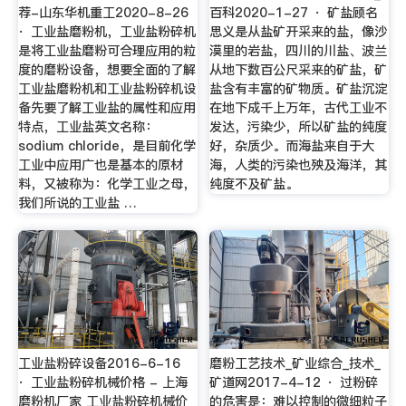
荐-山东华机重工2020-8-26
百科2020-1-27 · 矿盐顾名
· 工业盐磨粉机，工业盐粉碎机
思义是从盐矿开采来的盐，像沙
是将工业盐磨粉可合理应用的粒
漠里的岩盐，四川的川盐、波兰
度的磨粉设备，想要全面的了解
从地下数百公尺采来的矿盐，矿
工业盐磨粉机和工业盐粉碎机设
盐含有丰富的矿物质。矿盐沉淀
备先要了解工业盐的属性和应用
在地下成千上万年，古代工业不
特点，工业盐英文名称：
发达，污染少，所以矿盐的纯度
sodium chloride，是目前化学
好，杂质少。而海盐来自于大
工业中应用广也是基本的原材
海，人类的污染也殃及海洋，其
料，又被称为：化学工业之母，
纯度不及矿盐。
我们所说的工业盐 …
工业盐粉碎设备2016-6-16
磨粉工艺技术_矿业综合_技术_
· 工业盐粉碎机械价格 - 上海
矿道网2017-4-12 · 过粉碎
磨粉机厂家 工业盐粉碎机械价
的危害是：难以控制的微细粒子